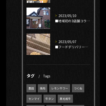
2023/05/10
■地域初の3店舗コラボ店！今日はトリレ？バグる？アイスいく？...
2023/05/07
■フードデリバリーなら鶏という贅沢でハンバーグに決まり！ご飯...
タグ
Tags
豊田
焼肉
レモンサワー
つくね
センマイ
牛タン
黒毛和牛