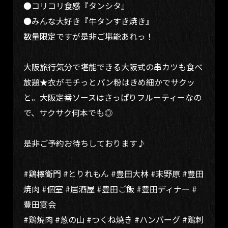
●コリコリ食感『タンシタ』
●みんな大好き『牛タンすき焼き』
数量限定ですが是非ご堪能あれっ！
大阪旅行気分で堪能できる大阪式の串カツも食べ
放題★衣がモチっとパン粉はきめ細かでサクッ
と。大阪定番ソースはさっぱりフルーティーなの
で、サクサク何本でも◎
是非ご予約お待ちしております♪
#鶏檸衛門 #とりれもん #豊田大林 #末野原 #豊田
焼肉 #個室 #居酒屋 #豊田ご飯 #豊田ディナー #
豊田宴会
#鶏焼肉 #葱の山 #つくね焼き #ハンバーグ #鶏刺