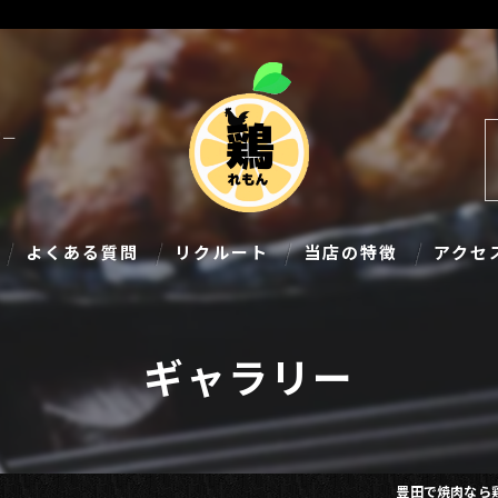
リー
よくある質問
リクルート
当店の特徴
アクセ
食べ放題
ギャラリー
飲み放題
個室
宴会
豊田で焼肉なら鶏