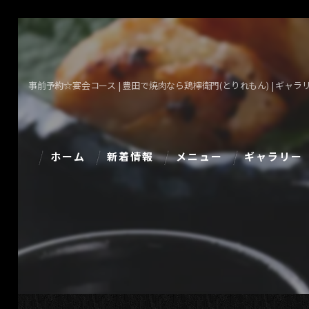
事前予約☆宴会コース | 豊田で焼肉なら鶏檸衛門(とりれもん) | ギャラ
ホーム
新着情報
メニュー
ギャラリー