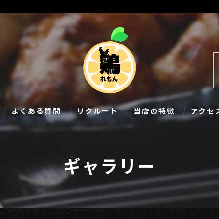
よくある質問
リクルート
当店の特徴
アクセ
食べ放題
ギャラリー
飲み放題
個室
宴会