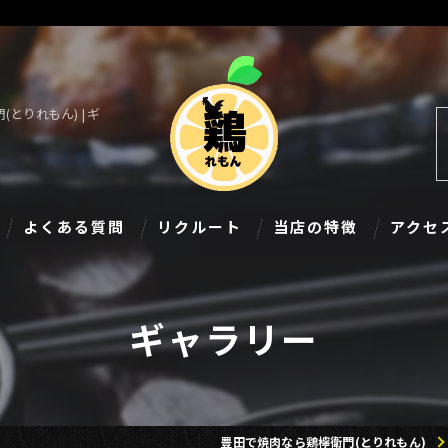
とりれもん) | ギ
よくある質問
リクルート
当店の特徴
アクセ
食べ放題
ギャラリー
飲み放題
個室
宴会
豊田で焼肉なら鶏檸衛門(とりれもん)